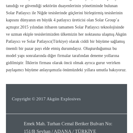
tanıdığı ve güvendiği sektörün duayenlerinin yönetiminde bulunan
Solar Patlayıcı ile Niğde tesislerinde güçlerini birleştirmiş tesislerinin
kapısını dünyanın en büyük 4.patlayıcı üreticisi olan Solar Group’a
açmıştır.2015 yılından itibaren tamamen Solar Patlayıcı teknolojisinde
ve uzman ekiple tesislerimizden ülkemizin her noktasına ulaşmış Akgün
Patlayıcı ve Solar Patlayıcı(Türkiye) olarak ciddi bir büyüme sağlamış
önemli bir pazar payı elde etmiş durumdayız. Oluşturduğumuz bu
model yapı sonralarında diğer firmalar tarafından deneme yollarına
gidilmiştir. İlklerin firması olarak öncü olmak ayrıca gurur verirken
paylaşımcı büyüme anlayışımızla önümüzdeki yıllara umutla bakıyoruz.
Copyright © 2017 Akgün Explosives
Emek Mah. Turhan Cemal Beriker Bulvarı No:
151/B Seyhan / ADANA / TÜRKİYE