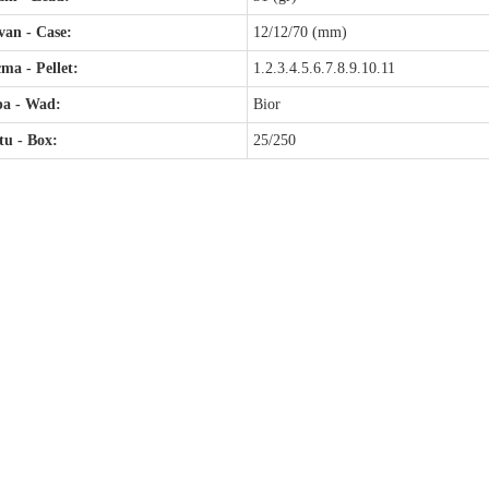
an - Case:
12/12/70 (mm)
ma - Pellet:
1.2.3.4.5.6.7.8.9.10.11
pa - Wad:
Bior
u - Box:
25/250