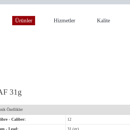
Ürünler
Hizmetler
Kalite
ne
AF 31g
nik Özellikler
ibre - Caliber:
12
am - Lead:
31 (gr)