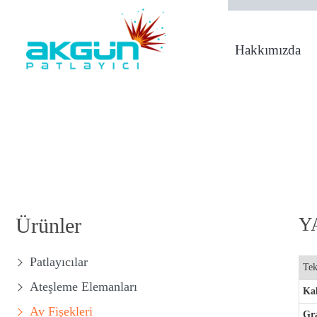
Hakkımızda
1950 Yılından Bugü
Ürünler
Y
Patlayıcılar
Tek
Ateşleme Elemanları
Kal
Av Fişekleri
Gr