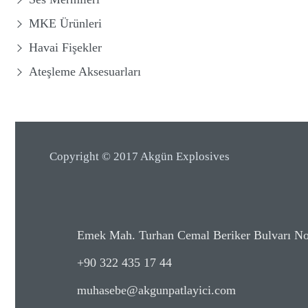
MKE Ürünleri
Havai Fişekler
Ateşleme Aksesuarları
Copyright © 2017 Akgün Explosives
Emek Mah. Turhan Cemal Beriker Bulvarı 
+90 322 435 17 44
muhasebe@akgunpatlayici.com