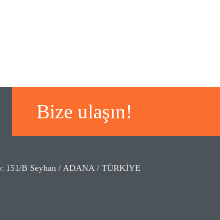
Bize ulaşın!
No: 151/B Seyhan / ADANA / TÜRKİYE