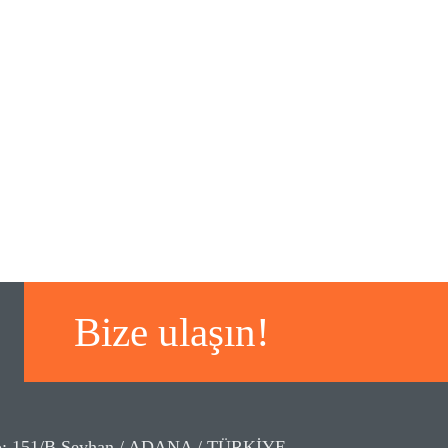
Bize ulaşın!
No: 151/B Seyhan / ADANA / TÜRKİYE