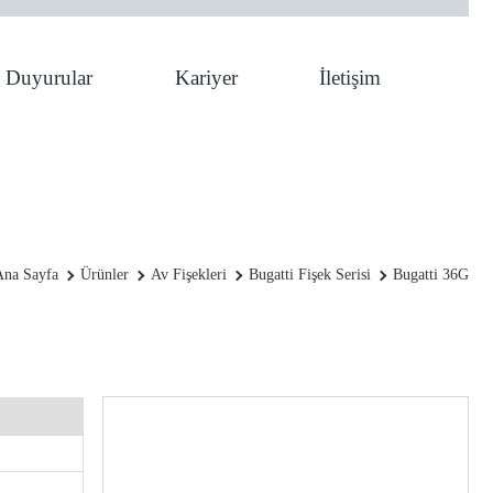
Duyurular
Kariyer
İletişim
Bugatti 36g
Ana Sayfa
Ürünler
Av Fişekleri
Bugatti Fişek Serisi
Bugatti 36G