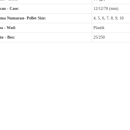
an - Case:
12/12/70 (mm)
ma Numarası- Pellet Size:
4, 5, 6, 7, 8, 9, 10
pa - Wad:
Plastik
u - Box:
25/250