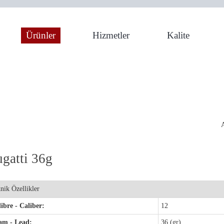
Ürünler
Hizmetler
Kalite
ne
gatti 36g
nik Özellikler
ibre - Caliber:
12
am - Lead:
36 (gr)