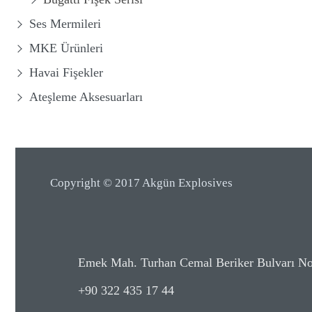
Ses Mermileri
MKE Ürünleri
Havai Fişekler
Ateşleme Aksesuarları
Copyright © 2017 Akgün Explosives
Emek Mah. Turhan Cemal Beriker Bulvarı 
+90 322 435 17 44