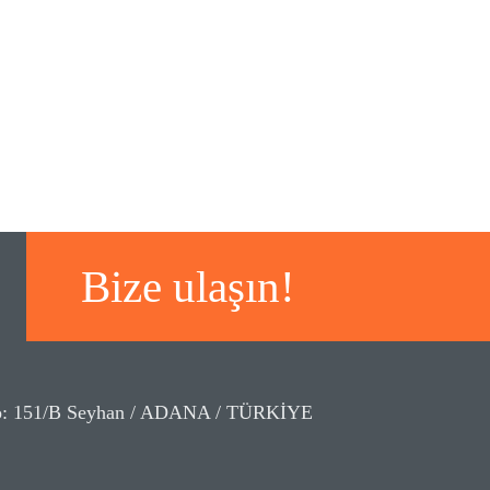
Bize ulaşın!
No: 151/B Seyhan / ADANA / TÜRKİYE