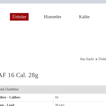
Ürünler
Hizmetler
Kalite
ne
Ana Sayfa
Ürünl
F 16 Cal. 28g
nik Özellikler
ibre - Caliber:
16
am - Lead:
28 (gr)