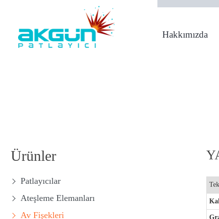
Hakkımızda
1950 Yılından Bugü
Ürünler
YA
Patlayıcılar
Tek
Ateşleme Elemanları
Kal
Av Fişekleri
Gr