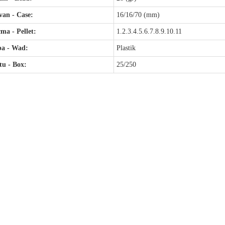
an - Case:
16/16/70 (mm)
ma - Pellet:
1.2.3.4.5.6.7.8.9.10.11
pa - Wad:
Plastik
u - Box:
25/250