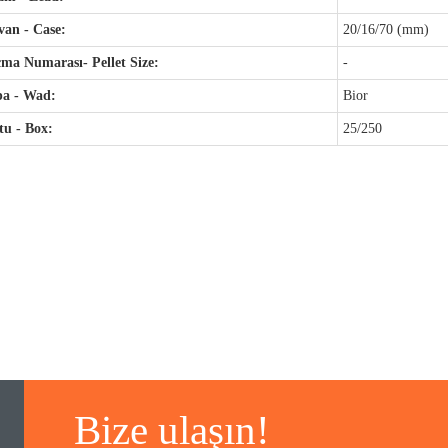
an - Case:
20/16/70 (mm)
ma Numarası- Pellet Size:
-
pa - Wad:
Bior
u - Box:
25/250
Bize ulaşın!