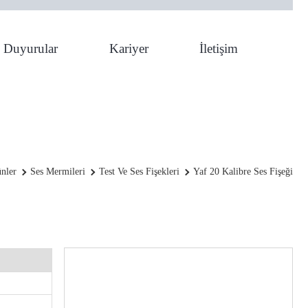
Duyurular
Kariyer
İletişim
YAF 20 Kalibre Ses Fişeği
nler
Ses Mermileri
Test Ve Ses Fişekleri
Yaf 20 Kalibre Ses Fişeği