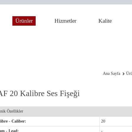
Ürünler
Hizmetler
Kalite
ne
Ana Sayfa
Ürü
F 20 Kalibre Ses Fişeği
nik Özellikler
ibre - Caliber:
20
am - Lead:
-