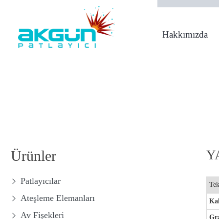
Hakkımızda
1950 Yılından Bugü
Ürünler
YA
Patlayıcılar
Tek
Ateşleme Elemanları
Kal
Av Fişekleri
Gr